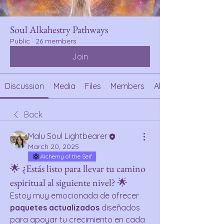
Soul Alkahestry Pathways
Public
·
26 members
Join
Discussion
Media
Files
Members
About
Back
Malu Soul Lightbearer
March 20, 2025
Alchemy of the Self
🌟 ¿Estás listo para llevar tu camino
espiritual al siguiente nivel? 🌟
Estoy muy emocionada de ofrecer 
paquetes actualizados
 diseñados 
para apoyar tu crecimiento en cada 