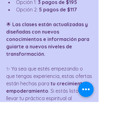
Opción 1: 
3 pagos de $195
Opción 2: 
5 pagos de $117
🌟 
Las clases están actualizadas y 
diseñadas con nuevos 
conocimientos e información para 
guiarte a nuevos niveles de 
transformación.
✨ Ya sea que estés empezando o 
que tengas experiencia, estas ofertas 
están hechas para 
tu crecimiento
 y 
empoderamiento
. Si estás listo para 
llevar tu práctica espiritual al 
siguiente nivel, ¡déjame saber cuál 
paquete te interesa! 
¡Cupos 
limitados!